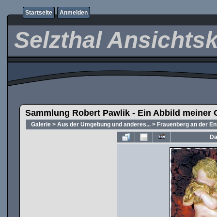
Startseite
Anmelden
Selzthal Ansichts
Sammlung Robert Pawlik - Ein Abbild meiner 
Galerie
>
Aus der Umgebung und anderes...
>
Frauenberg an der E
Da