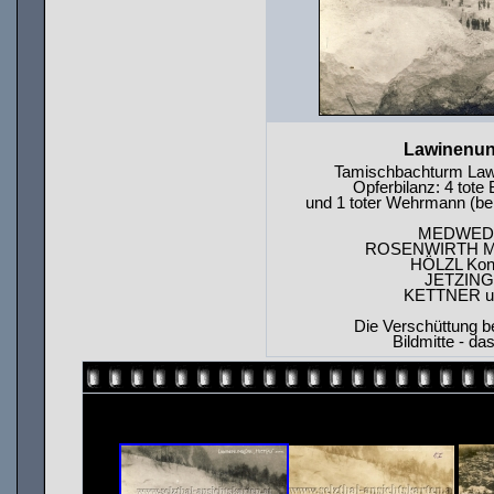
Lawinenung
Tamischbachturm Lawi
Opferbilanz: 4 tote
und 1 toter Wehrmann (b
MEDWED Jo
ROSENWIRTH Mart
HÖLZL Konr
JETZINGE
KETTNER un
Die Verschüttung b
Bildmitte - da