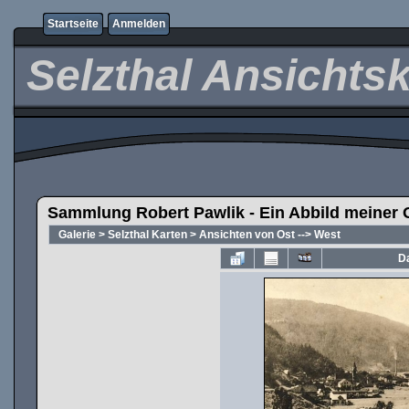
Startseite
Anmelden
Selzthal Ansichts
Sammlung Robert Pawlik - Ein Abbild meiner 
Galerie
>
Selzthal Karten
>
Ansichten von Ost --> West
Da