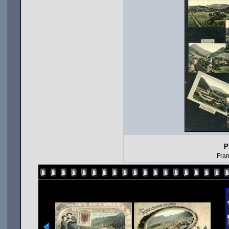
P
Fran