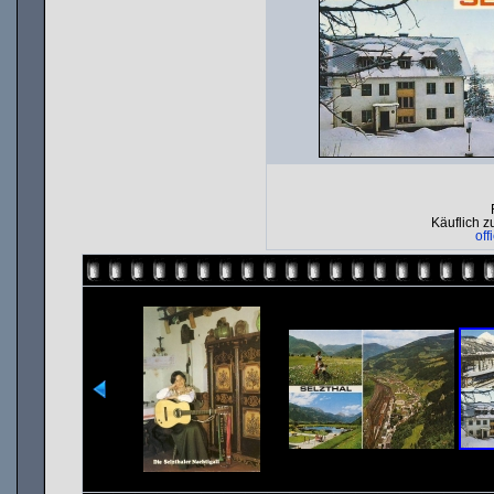
Käuflich z
off