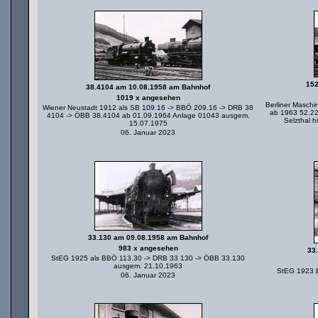
152
38.4104 am 10.08.1958 am Bahnhof
1019 x angesehen
Berliner Masch
Wiener Neustadt 1912 als SB 109.16 -> BBÖ 209.16 -> DRB 38
ab 1963 52.22
4104 -> ÖBB 38.4104 ab 01.09.1964 Anlage 01043 ausgem.
Selzthal hi
15.07.1975
06. Januar 2023
33.130 am 09.08.1958 am Bahnhof
983 x angesehen
33
StEG 1925 als BBÖ 113.30 -> DRB 33 130 -> ÖBB 33.130
ausgem. 21.10.1963
StEG 1923 
06. Januar 2023