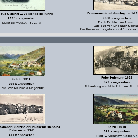
Dammrutsch bei Ardning am 24.2
aus Selzthal 1899 Mondscheinlitho
2683 x angesehen
2722 x angesehen
Frank Fankhauser Admont
Marie Schweditsch Selzthal
Zug 615 von Linz nach Selztha
Der Heizer wurde getötet und 13 Persone
Feier Hubmann 1926
Selztal 1912
676 x angesehen
559 x angesehen
Schenkung von Alois Eckmann Sen.
Ferd. von Kleinmayr Klagenfurt
chöberl (Selzthaler Hausberg) Richtung
Selztal 1918
Rottenmann 1941
539 x angesehen
611 x angesehen
Ferd. v. Kleinmayr Klagenfurt