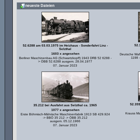
neueste Dateien
52.
52.6288 am 03.03.1975 im Heizhaus - Sonderfahrt Linz -
Selzthal
1603 x angesehen
Deutsche Waf
1198 
Berliner Maschinenbau AG (Schwartzkopff) 1943 DRB 52 6288 -
> ÖBB 52.6288 ausgem. 28.04.1977
07. Januar 2023
52.355
35.212 bei Ausfahrt aus Selzthal ca. 1965
1077 x angesehen
Krauss Ma
Erste Böhmisch-Mährische Maschinenfabrik 1913 SB 429.924
-> BBÖ 35 212 -> ÖBB 35.212
ausgem. 05.12.1966
07. Januar 2023