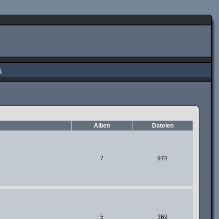
s
Alben
Dateien
7
978
5
369