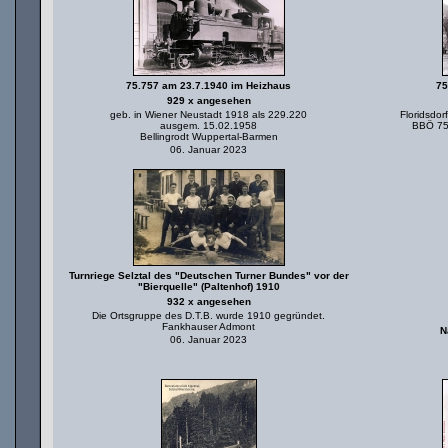
75.757 am 23.7.1940 im Heizhaus
75
929 x angesehen
geb. in Wiener Neustadt 1918 als 229.220
Floridsdo
ausgem. 15.02.1958
BBÖ 75
Bellingrodt Wuppertal-Barmen
06. Januar 2023
Turnriege Selztal des "Deutschen Turner Bundes" vor der
"Bierquelle" (Paltenhof) 1910
932 x angesehen
Die Ortsgruppe des D.T.B. wurde 1910 gegründet.
Fankhauser Admont
N
06. Januar 2023