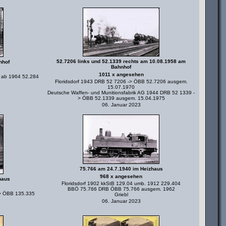
52.7206 links und 52.1339 rechts am 10.08.1958 am
nhof
Bahnhof
1011 x angesehen
4 ab 1964 52.284
Floridsdorf 1943 DRB 52 7206 -> ÖBB 52.7206 ausgem.
15.07.1970
Deutsche Waffen- und Munitionsfabrik AG 1944 DRB 52 1339 -
> ÖBB 52.1339 ausgem. 15.04.1975
06. Januar 2023
75.766 am 24.7.1940 im Heizhaus
968 x angesehen
haus
Floridsdorf 1902 kkStB 129.04 umb. 1912 229.404
BBÖ 75.766 DRB ÖBB 75.766 ausgem. 1962
> ÖBB 135.335
Griebl
06. Januar 2023