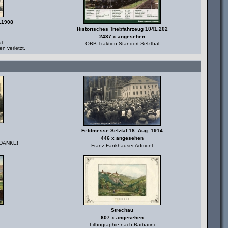
.1908
Historisches Triebfahrzeug 1041.202
2437 x angesehen
l
ÖBB Traktion Standort Selzthal
n verletzt.
Feldmesse Selztal 18. Aug. 1914
446 x angesehen
 DANKE!
Franz Fankhauser Admont
Strechau
607 x angesehen
Lithographie nach Barbarini