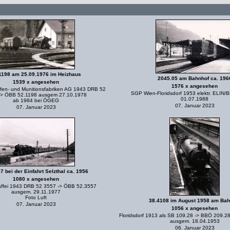
1198 am 25.09.1976 im Heizhaus
2045.05 am Bahnhof ca. 196
1539 x angesehen
1576 x angesehen
fen- und Munitionsfabriken AG 1943 DRB 52
SGP Wien-Floridsdorf 1953 elektr. ELIN
-> ÖBB 52.1198 ausgem 27.10.1978
01.07.1988
ab 1984 bei ÖGEG
07. Januar 2023
07. Januar 2023
7 bei der Einfahrt Selzthal ca. 1956
1080 x angesehen
ffei 1943 DRB 52 3557 -> ÖBB 52.3557
ausgem. 29.11.1977
Foto Luft
38.4108 im August 1958 am Bah
07. Januar 2023
1056 x angesehen
Floridsdorf 1913 als SB 109.28 -> BBÖ 209.2
ausgem. 18.04.1953
06. Januar 2023