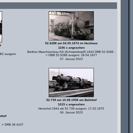
52.6288 am 04.05.1974 im Heizhaus
6
1106 x angesehen
Berliner Maschinenbau AG (Schwartzkopff) 1943 DRB 52 6288 -
/BBC ausgem.
> ÖBB 52.6288 ausgem. 28.04.1977
07. Januar 2023
52.739 am 10.08.1958 am Bahnhof
1015 x angesehen
Henschel 1944 als 52 739 ausgem. 17.02.1975
06. Januar 2023
nhof
8 -> DRB 38 4107