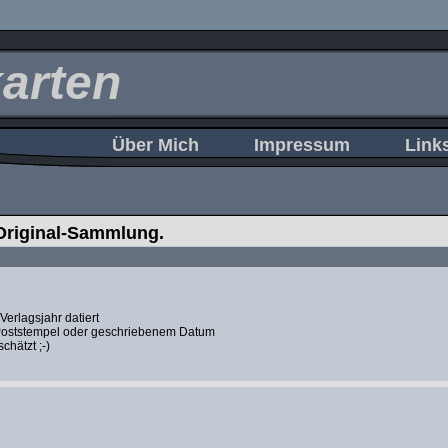
karten
Über Mich
Impressum
Link
Original-Sammlung.
Verlagsjahr datiert
 Poststempel oder geschriebenem Datum
schätzt ;-)