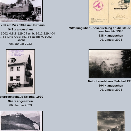
.766 am 24.7.1940 im Heizhaus
Mitteilung über Eheschließung an die Melde
943 x angesehen
aus Tauplitz 1940
rf 1902 kkStB 129.04 umb. 1912 229.404
938 x angesehen
.766 DRB ÖBB 75.766 ausgem. 1962
06. Januar 2023
Griebl
06. Januar 2023
Naturfreundehaus Selzthal 19
904 x angesehen
06. Januar 2023
aturfreundehaus Selzthal 1970
942 x angesehen
06. Januar 2023