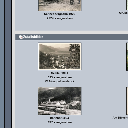
Gruss 
Schneebergbahn 1922
2724 x angesehen
Zufallsbilder
Selztal 1931
533 x angesehen
W. Monopol Innsbruck
Am Dürrens
Bahnhof 1904
437 x angesehen