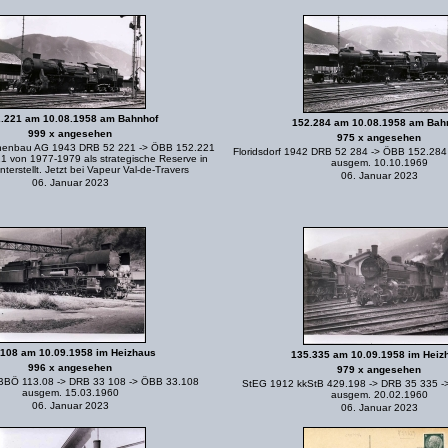
.221 am 10.08.1958 am Bahnhof
152.284 am 10.08.1958 am Bah
999 x angesehen
975 x angesehen
inenbau AG 1943 DRB 52 221 -> ÖBB 152.221
Floridsdorf 1942 DRB 52 284 -> ÖBB 152.28
1 von 1977-1979 als strategische Reserve in
ausgem. 10.10.1969
nterstellt. Jetzt bei Vapeur Val-de-Travers
06. Januar 2023
06. Januar 2023
.108 am 10.09.1958 im Heizhaus
135.335 am 10.09.1958 im Heiz
996 x angesehen
979 x angesehen
BBÖ 113.08 -> DRB 33 108 -> ÖBB 33.108
StEG 1912 kkStB 429.198 -> DRB 35 335 -
ausgem. 15.03.1960
ausgem. 20.02.1960
06. Januar 2023
06. Januar 2023