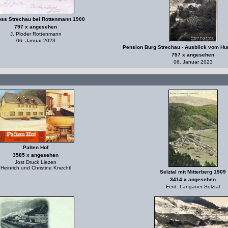
oss Strechau bei Rottenmann 1900
797 x angesehen
J. Ploder Rottenmann
06. Januar 2023
Pension Burg Strechau - Ausblick vom Hu
757 x angesehen
06. Januar 2023
Palten Hof
3585 x angesehen
Jost Druck Liezen
Heinrich und Christine Knechtl
Selztal mit Mitterberg 1909
3414 x angesehen
Ferd. Längauer Selztal