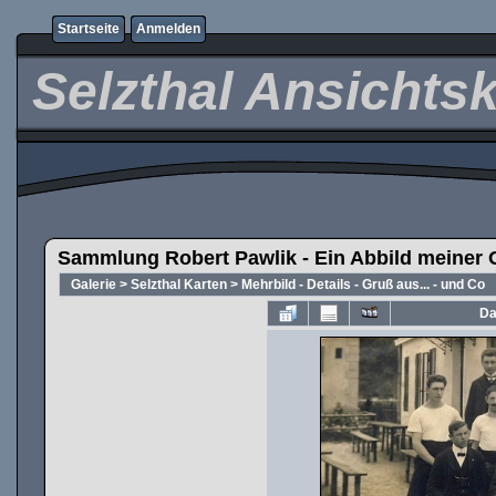
Startseite
Anmelden
Selzthal Ansichts
Sammlung Robert Pawlik - Ein Abbild meiner 
Galerie
>
Selzthal Karten
>
Mehrbild - Details - Gruß aus... - und Co
Da