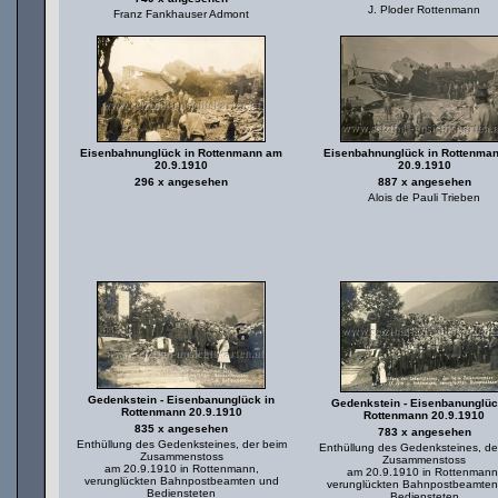
J. Ploder Rottenmann
Franz Fankhauser Admont
Eisenbahnunglück in Rottenmann am
Eisenbahnunglück in Rottenma
20.9.1910
20.9.1910
296 x angesehen
887 x angesehen
Alois de Pauli Trieben
Gedenkstein - Eisenbanunglück in
Gedenkstein - Eisenbanunglüc
Rottenmann 20.9.1910
Rottenmann 20.9.1910
835 x angesehen
783 x angesehen
Enthüllung des Gedenksteines, der beim
Enthüllung des Gedenksteines, de
Zusammenstoss
Zusammenstoss
am 20.9.1910 in Rottenmann,
am 20.9.1910 in Rottenmann
verunglückten Bahnpostbeamten und
verunglückten Bahnpostbeamten
Bediensteten
Bediensteten