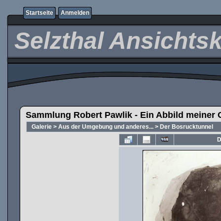
Startseite
Anmelden
Selzthal Ansichts
Sammlung Robert Pawlik - Ein Abbild meiner 
Galerie
>
Aus der Umgebung und anderes...
>
Der Bosrucktunnel
D